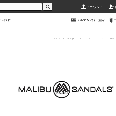
アカウント
から探す
メルマガ登録・解除
You can shop from outside Japan！Plea