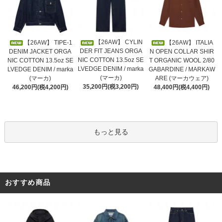
【26AW】 CYLIN
【26AW】 TIPE-1
【26AW】 ITALIA
DER FIT JEANS ORGA
DENIM JACKET ORGA
N OPEN COLLAR SHIR
NIC COTTON 13.5oz SE
NIC COTTON 13.5oz SE
T ORGANIC WOOL 2/80
LVEDGE DENIM / marka
LVEDGE DENIM / marka
GABARDINE / MARKAW
(マーカ)
(マーカ)
ARE (マーカウェア)
35,200円(税3,200円)
46,200円(税4,200円)
48,400円(税4,400円)
もっと見る
おすすめ商品