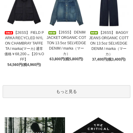
【26SS】 DENIM
【26SS】 FIELD P
【26SS】 BAGGY
JACKET ORGANIC COT
ARKA RECYCLED NYL
JEANS ORGANIC COTT
TON 13.5oz SELVEDGE
ON CHAMBRAY TAFFE
ON 13.5oz SELVEDGE
DENIM / marka（マー
TA / marka(マーカ) 通常
DENIM / marka（マー
カ）
価格￥68,200→【20％O
カ）
63,800円(税5,800円)
FF】
37,400円(税3,400円)
54,560円(税4,960円)
もっと見る