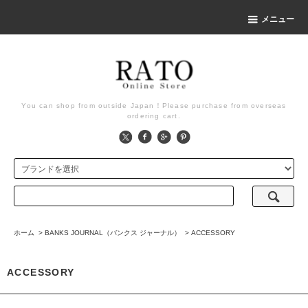
メニュー
You can shop from outside Japan！Please purchase from overseas
ordering cart.
ホーム
>
BANKS JOURNAL（バンクス ジャーナル）
>
ACCESSORY
ACCESSORY