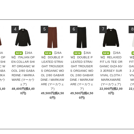
4
5
6
7
8
6A
【26A
【26A
【26A
【26A
 OP
W】 ITALIAN OP
W】 DOUBLE P
W】 DOUBLE P
W】 RELAXED
W】
SHI
EN COLLAR SHI
LEATED STRAI
LEATED STRAI
FIT L/S TEE OR
FIT
C W
RT ORGANIC W
GHT TROUSER
GHT TROUSER
GANIC GIZA 60/
GAN
ABA
OOL 2/80 GABA
S ORGANIC WO
S ORGANIC WO
3 JERSEY SUR
3 
RKA
RDINE / MARKA
OL 2/80 GABAR
OL 2/80 GABAR
VIVAL CLOTH /
VI
ーカウ
WARE (マーカウ
DINE / MARKAW
DINE / MARKAW
MARKAWARE
M
ェア)
ARE (マーカウェ
ARE (マーカウェ
(マーカウェア)
(
,40
48,400円(税4,40
ア)
ア)
22,000円(税2,00
22
0円)
49,500円(税4,50
49,500円(税4,50
0円)
0円)
0円)