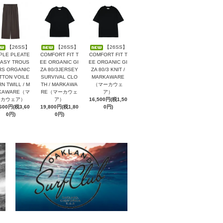
【26SS】
【26SS】
【26SS】
PLE PLEATE
COMFORT FIT T
COMFORT FIT T
EASY TROUS
EE ORGANIC GI
EE ORGANIC GI
RS ORGANIC
ZA 80/3JERSEY
ZA 80/3 KNIT /
TTON VOILE
SURVIVAL CLO
MARKAWARE
N TWILL / M
TH / MARKAWA
（マーカウェ
KAWARE（マ
RE（マーカウェ
ア）
ーカウェア）
ア）
16,500円(税1,50
,600円(税3,60
19,800円(税1,80
0円)
0円)
0円)