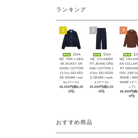
ランキング
1
2
3
【26A
【26A
【2
W】 TIPE-1 DEN
W】 CYLINDER
W】 ITALIAN
IM JACKET OR
FIT JEANS ORG
EN COLLAR 
GANIC COTTON
ANIC COTTON 1
RT ORGANI
13.5oz SELVED
3.5oz SELVEDG
OOL 2/80 G
GE DENIM / mar
E DENIM / mark
RDINE / MA
ka (マーカ)
a (マーカ)
WARE (マ
46,200円(税4,20
35,200円(税3,20
ェア)
0円)
0円)
48,400円(税4
0円)
おすすめ商品