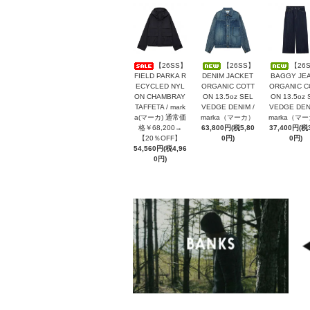
【26SS】
【26SS】
【26
FIELD PARKA R
DENIM JACKET
BAGGY JE
ECYCLED NYL
ORGANIC COTT
ORGANIC C
ON CHAMBRAY
ON 13.5oz SEL
ON 13.5oz 
TAFFETA / mark
VEDGE DENIM /
VEDGE DENI
a(マーカ) 通常価
marka（マーカ）
marka（マ
格￥68,200→
63,800円(税5,80
37,400円(税3
【20％OFF】
0円)
0円)
54,560円(税4,96
0円)