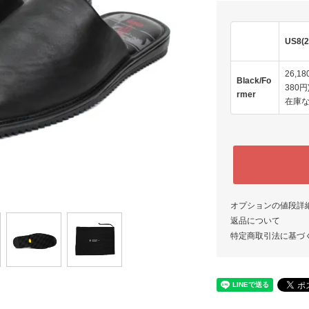
US8(2
26,18
Black/Fo
380円
rmer
在庫
オプションの値段詳
返品について
特定商取引法に基づ