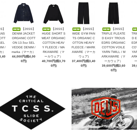
SS】
【26SS】
【26SS】
【26SS】
【26SS】
ANS
DENIM JACKET
HUGE SHORT S
WIDE GYM PAN
TRIPLE PLEATE
TRI
OTT
ORGANIC COTT
WEAT ORGANIC
TS ORGANIC C
D EASY TROUS
D 
SEL
ON 13.5oz SEL
COTTON HEAV
OTTON HEAVY
EDRS ORGANIC
ED
M /
VEDGE DENIM /
Y FLEECE / MA
FLEECE / MARK
COTTON VOILE
CO
ーカ）
marka（マーカ）
RKAWARE（マ
AWARE（マーカ
YARN TWILL / M
YAR
,40
44,000円(税4,00
ーカウェア）
ウェア)
ARKAWARE（マ
AR
0円)
40,700円(税3,70
37,400円(税3,40
ーカウェア）
0円)
0円)
39,600円(税3,60
39
0円)