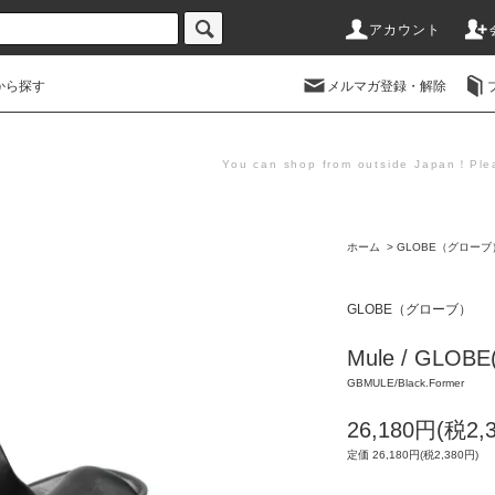
アカウント
から探す
メルマガ登録・解除
You can shop from outside Japan！Plea
ホーム
>
GLOBE（グローブ
GLOBE（グローブ）
Mule / GLO
GBMULE/Black.Former
26,180円(税2,
定価 26,180円(税2,380円)