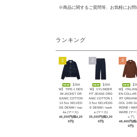
※商品に関するご質問等、お気軽にお問
ランキング
1
2
3
【26A
【26A
【2
W】 TIPE-1 DEN
W】 CYLINDER
W】 ITALIAN
IM JACKET OR
FIT JEANS ORG
EN COLLAR 
GANIC COTTON
ANIC COTTON 1
RT ORGANI
13.5oz SELVED
3.5oz SELVEDG
OOL 2/80 G
GE DENIM / mar
E DENIM / mark
RDINE / MA
ka (マーカ)
a (マーカ)
WARE (マ
46,200円(税4,20
35,200円(税3,20
ェア)
0円)
0円)
48,400円(税4
0円)