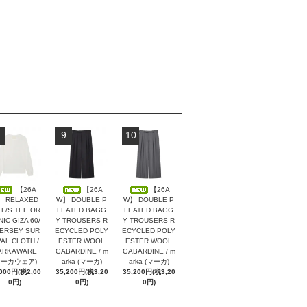
9
10
【26A
【26A
【26A
 RELAXED
W】 DOUBLE P
W】 DOUBLE P
 L/S TEE OR
LEATED BAGG
LEATED BAGG
IC GIZA 60/
Y TROUSERS R
Y TROUSERS R
JERSEY SUR
ECYCLED POLY
ECYCLED POLY
VAL CLOTH /
ESTER WOOL
ESTER WOOL
ARKAWARE
GABARDINE / m
GABARDINE / m
マーカウェア)
arka (マーカ)
arka (マーカ)
,000円(税2,00
35,200円(税3,20
35,200円(税3,20
0円)
0円)
0円)