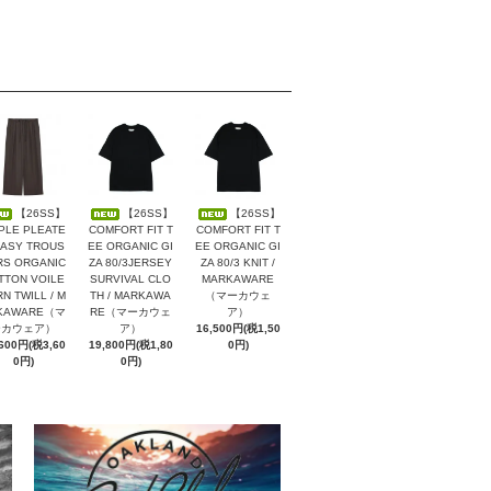
【26SS】
【26SS】
【26SS】
PLE PLEATE
COMFORT FIT T
COMFORT FIT T
EASY TROUS
EE ORGANIC GI
EE ORGANIC GI
RS ORGANIC
ZA 80/3JERSEY
ZA 80/3 KNIT /
TTON VOILE
SURVIVAL CLO
MARKAWARE
N TWILL / M
TH / MARKAWA
（マーカウェ
KAWARE（マ
RE（マーカウェ
ア）
ーカウェア）
ア）
16,500円(税1,50
,600円(税3,60
19,800円(税1,80
0円)
0円)
0円)