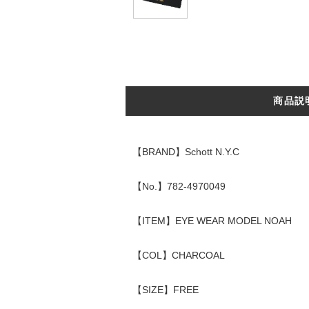
商品説
【BRAND】Schott N.Y.C
【No.】782-4970049
【ITEM】EYE WEAR MODEL NOAH
【COL】CHARCOAL
【SIZE】FREE