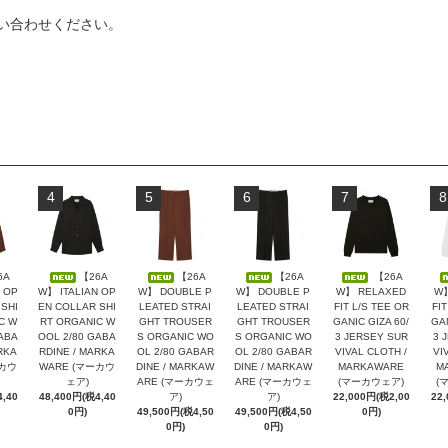
い合わせください。
4
5
6
7
8
6A
【26A
【26A
【26A
【26A
 OP
W】 ITALIAN OP
W】 DOUBLE P
W】 DOUBLE P
W】 RELAXED
W】
SHI
EN COLLAR SHI
LEATED STRAI
LEATED STRAI
FIT L/S TEE OR
FIT
C W
RT ORGANIC W
GHT TROUSER
GHT TROUSER
GANIC GIZA 60/
GAN
ABA
OOL 2/80 GABA
S ORGANIC WO
S ORGANIC WO
3 JERSEY SUR
3 
RKA
RDINE / MARKA
OL 2/80 GABAR
OL 2/80 GABAR
VIVAL CLOTH /
VI
ーカウ
WARE (マーカウ
DINE / MARKAW
DINE / MARKAW
MARKAWARE
M
ェア)
ARE (マーカウェ
ARE (マーカウェ
(マーカウェア)
(
,40
48,400円(税4,40
ア)
ア)
22,000円(税2,00
22
0円)
49,500円(税4,50
49,500円(税4,50
0円)
0円)
0円)