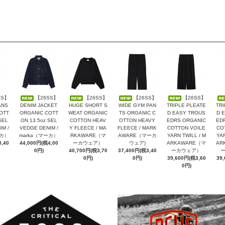
SS】
【26SS】
【26SS】
【26SS】
【26SS】
ANS
DENIM JACKET
HUGE SHORT S
WIDE GYM PAN
TRIPLE PLEATE
TRI
OTT
ORGANIC COTT
WEAT ORGANIC
TS ORGANIC C
D EASY TROUS
D 
SEL
ON 13.5oz SEL
COTTON HEAV
OTTON HEAVY
EDRS ORGANIC
ED
M /
VEDGE DENIM /
Y FLEECE / MA
FLEECE / MARK
COTTON VOILE
CO
ーカ）
marka（マーカ）
RKAWARE（マ
AWARE（マーカ
YARN TWILL / M
YAR
,40
44,000円(税4,00
ーカウェア）
ウェア)
ARKAWARE（マ
AR
0円)
40,700円(税3,70
37,400円(税3,40
ーカウェア）
0円)
0円)
39,600円(税3,60
39
0円)