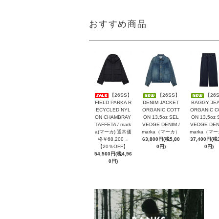
おすすめ商品
【26SS】
【26SS】
【26
FIELD PARKA R
DENIM JACKET
BAGGY JE
ECYCLED NYL
ORGANIC COTT
ORGANIC C
ON CHAMBRAY
ON 13.5oz SEL
ON 13.5oz 
TAFFETA / mark
VEDGE DENIM /
VEDGE DENI
a(マーカ) 通常価
marka（マーカ）
marka（マ
格￥68,200→
63,800円(税5,80
37,400円(税3
【20％OFF】
0円)
0円)
54,560円(税4,96
0円)