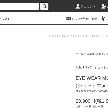
アカウント
から探す
メルマガ登録・解除
You can shop from outside Japan！Plea
ホーム
>
Schott N.Y.
Schott N.Y.C（ショ
EYE WEAR MOD
(ショットエヌ
782-4970049/CHARCOAL(4
20,900円(税1,
定価 20,900円(税1,900円)