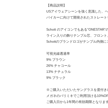
【商品説明】
USアイウェアシーンを強く意識した、
バイカーに向けて開発されたストレート
Schott のアイコンでもある”ONES
ライン入りの飾りテンプル芯、フロント
Schottのブランドロゴがテンプル内側
可視光線透過率
9% ブラウン
26% チャコール
13% ナチュラル
9% ブラック
※ご購入いただいたサングラスを度付き
メガネのパリミキでご利用頂ける10%O
ご購入日から1年間の有効期限となりま