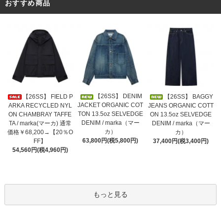
おすすめ商品
【26SS】 DENIM
【26SS】 FIELD P
【26SS】 BAGGY
JACKET ORGANIC COT
ARKA RECYCLED NYL
JEANS ORGANIC COTT
TON 13.5oz SELVEDGE
ON CHAMBRAY TAFFE
ON 13.5oz SELVEDGE
DENIM / marka（マー
TA / marka(マーカ) 通常
DENIM / marka（マー
カ）
価格￥68,200→【20％O
カ）
63,800円(税5,800円)
FF】
37,400円(税3,400円)
54,560円(税4,960円)
もっと見る