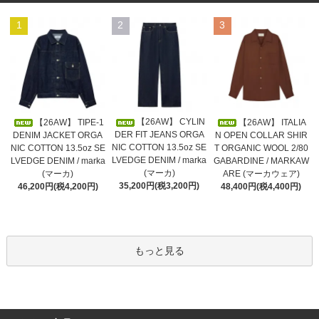
1
2
3
【26AW】 CYLIN
【26AW】 TIPE-1
【26AW】 ITALIA
DER FIT JEANS ORGA
DENIM JACKET ORGA
N OPEN COLLAR SHIR
NIC COTTON 13.5oz SE
NIC COTTON 13.5oz SE
T ORGANIC WOOL 2/80
LVEDGE DENIM / marka
LVEDGE DENIM / marka
GABARDINE / MARKAW
(マーカ)
(マーカ)
ARE (マーカウェア)
35,200円(税3,200円)
46,200円(税4,200円)
48,400円(税4,400円)
もっと見る