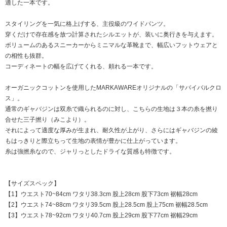
適した一本です。
スタイリングを一気に格上げする、主役級のワイドパンツ。
穿くだけで存在感を放つ計算されたシルエットが、装いに奥行きを与えます。
ボリュームのあるスニーカーからミニマルな革靴まで、幅広いフットウェアと
の相性も抜群。
コーディネートの幅を広げてくれる、頼れる一本です。
オーガニックコットンを使用したMARKAWAREオリジナルの「サバイバルクロ
ス」。
通常のギャバジンは双糸で織られるのに対し、こちらの生地は３本の糸を撚り
合せた三子撚り（みこより）。
それによって適度な厚みが生まれ、耐久性が上がり、さらにはギャバジンの綾
もはっきりと際立ちって生地の表情が豊かに仕上がっています。
糸は強撚糸なので、ジャリっとしたドライな質感も特徴です。
【サイズスペック】
【1】ウエスト70~84cm ワタリ38.3cm 股上28cm 股下73cm 裾幅28cm
【2】ウエスト74~88cm ワタリ39.5cm 股上28.5cm 股上75cm 裾幅28.5cm
【3】ウエスト78~92cm ワタリ40.7cm 股上29cm 股下77cm 裾幅29cm