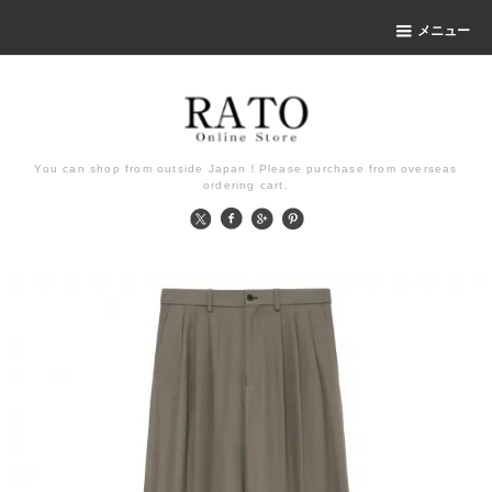
メニュー
You can shop from outside Japan！Please purchase from overseas
ordering cart.