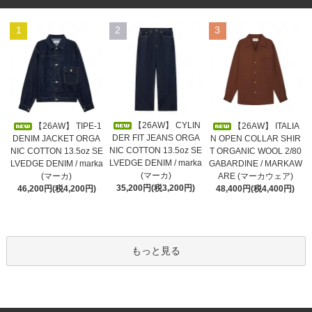
1
2
3
【26AW】 CYLIN
【26AW】 TIPE-1
【26AW】 ITALIA
DER FIT JEANS ORGA
DENIM JACKET ORGA
N OPEN COLLAR SHIR
NIC COTTON 13.5oz SE
NIC COTTON 13.5oz SE
T ORGANIC WOOL 2/80
LVEDGE DENIM / marka
LVEDGE DENIM / marka
GABARDINE / MARKAW
(マーカ)
(マーカ)
ARE (マーカウェア)
35,200円(税3,200円)
46,200円(税4,200円)
48,400円(税4,400円)
もっと見る