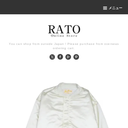
メニュー
You can shop from outside Japan！Please purchase from overseas
ordering cart.