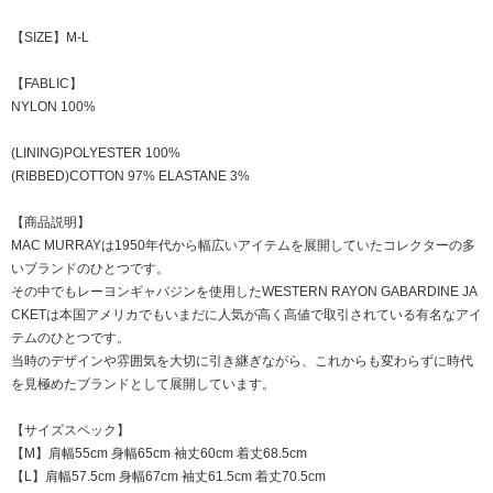
【SIZE】M-L
【FABLIC】
NYLON 100%
(LINING)POLYESTER 100%
(RIBBED)COTTON 97% ELASTANE 3%
【商品説明】
MAC MURRAYは1950年代から幅広いアイテムを展開していたコレクターの多
いブランドのひとつです。
その中でもレーヨンギャバジンを使用したWESTERN RAYON GABARDINE JA
CKETは本国アメリカでもいまだに人気が高く高値で取引されている有名なアイ
テムのひとつです。
当時のデザインや雰囲気を大切に引き継ぎながら、これからも変わらずに時代
を見極めたブランドとして展開しています。
【サイズスペック】
【M】肩幅55cm 身幅65cm 袖丈60cm 着丈68.5cm
【L】肩幅57.5cm 身幅67cm 袖丈61.5cm 着丈70.5cm