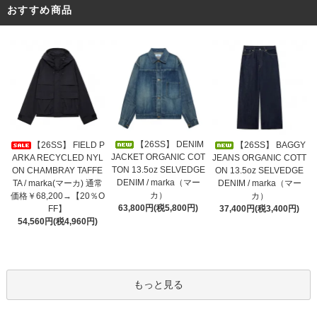
おすすめ商品
【26SS】 DENIM
【26SS】 FIELD P
【26SS】 BAGGY
JACKET ORGANIC COT
ARKA RECYCLED NYL
JEANS ORGANIC COTT
TON 13.5oz SELVEDGE
ON CHAMBRAY TAFFE
ON 13.5oz SELVEDGE
DENIM / marka（マー
TA / marka(マーカ) 通常
DENIM / marka（マー
カ）
価格￥68,200→【20％O
カ）
63,800円(税5,800円)
FF】
37,400円(税3,400円)
54,560円(税4,960円)
もっと見る