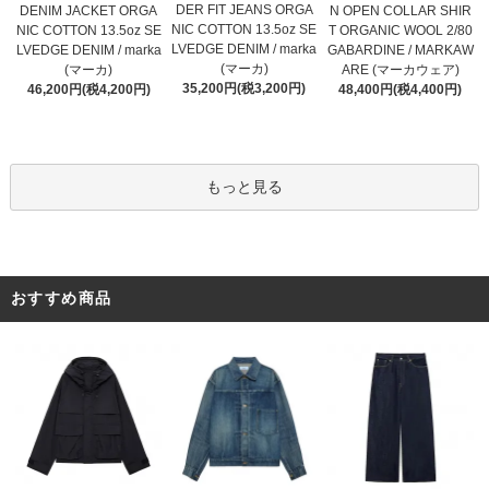
DER FIT JEANS ORGA
DENIM JACKET ORGA
N OPEN COLLAR SHIR
NIC COTTON 13.5oz SE
NIC COTTON 13.5oz SE
T ORGANIC WOOL 2/80
LVEDGE DENIM / marka
LVEDGE DENIM / marka
GABARDINE / MARKAW
(マーカ)
(マーカ)
ARE (マーカウェア)
35,200円(税3,200円)
46,200円(税4,200円)
48,400円(税4,400円)
もっと見る
おすすめ商品