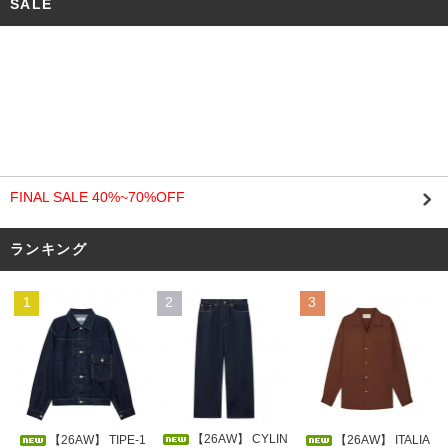
SALE
FINAL SALE 40%~70%OFF
ランキング
1
2
3
【26AW】 CYLIN
【26AW】 TIPE-1
【26AW】 ITALIA