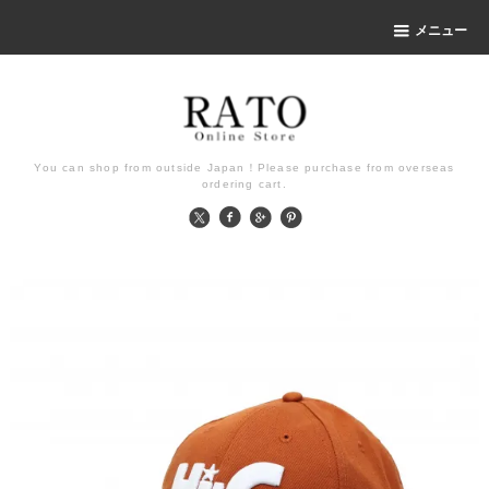
メニュー
You can shop from outside Japan！Please purchase from overseas
ordering cart.