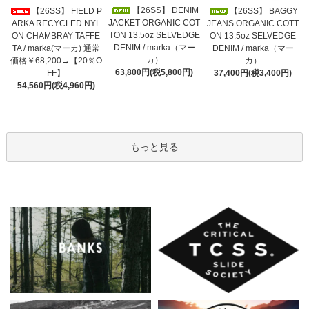
【26SS】 DENIM
【26SS】 FIELD P
【26SS】 BAGGY
JACKET ORGANIC COT
ARKA RECYCLED NYL
JEANS ORGANIC COTT
TON 13.5oz SELVEDGE
ON CHAMBRAY TAFFE
ON 13.5oz SELVEDGE
DENIM / marka（マー
TA / marka(マーカ) 通常
DENIM / marka（マー
カ）
価格￥68,200→【20％O
カ）
63,800円(税5,800円)
FF】
37,400円(税3,400円)
54,560円(税4,960円)
もっと見る