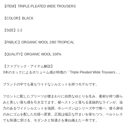
【ITEM】TRIPLE PLEATED WIDE TROUSERS
【COLOR】BLACK
【SIZE】1-2
【FABLIC】ORGANIC WOOL 2/80 TROPICAL
【QUALITY】ORGANIC WOOL 100%
【ファブリック・アイテム解説】
3本のタックによるボリューム感が特徴の「Triple Pleated Wide Trousers」。
ブランドの中でも最もワイドなシルエットを持つモデルです。
フロントに配したプリーツが腰まわりに自然なゆとりを生み、素材が持つ膨ら
みと美しい落ち感を引き立てます。裾へストンと落ちる直線的なラインが、迫
力のあるワイドシルエットを強調。今シーズンはシリーズ中で唯一、後ろ身頃
のみにゴムを配した仕様へ変更。正面は端正な佇まいを保ちつつ、ベルトレス
でも快適に穿ける、モダンさと快適さを兼ね備えた一本です。