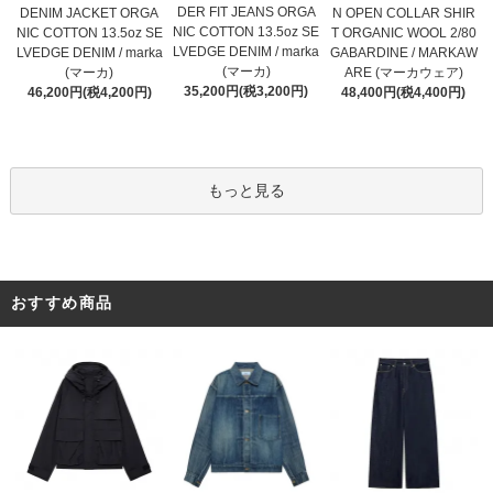
DER FIT JEANS ORGA
DENIM JACKET ORGA
N OPEN COLLAR SHIR
NIC COTTON 13.5oz SE
NIC COTTON 13.5oz SE
T ORGANIC WOOL 2/80
LVEDGE DENIM / marka
LVEDGE DENIM / marka
GABARDINE / MARKAW
(マーカ)
(マーカ)
ARE (マーカウェア)
35,200円(税3,200円)
46,200円(税4,200円)
48,400円(税4,400円)
もっと見る
おすすめ商品