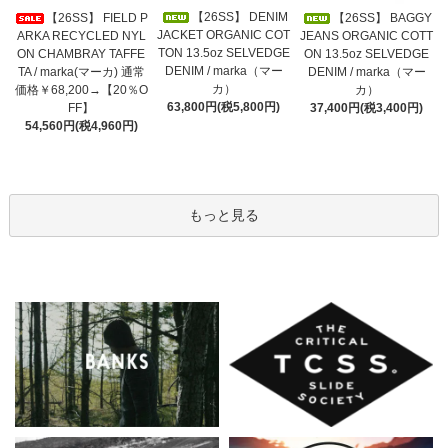
【26SS】 DENIM
【26SS】 FIELD P
【26SS】 BAGGY
JACKET ORGANIC COT
ARKA RECYCLED NYL
JEANS ORGANIC COTT
TON 13.5oz SELVEDGE
ON CHAMBRAY TAFFE
ON 13.5oz SELVEDGE
DENIM / marka（マー
TA / marka(マーカ) 通常
DENIM / marka（マー
カ）
価格￥68,200→【20％O
カ）
63,800円(税5,800円)
FF】
37,400円(税3,400円)
54,560円(税4,960円)
もっと見る