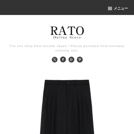
メニュー
You can shop from outside Japan！Please purchase from overseas
ordering cart.