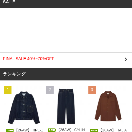
SALE
FINAL SALE 40%~70%OFF
ランキング
1
2
3
【26AW】 CYLIN
【26AW】 TIPE-1
【26AW】 ITALIA