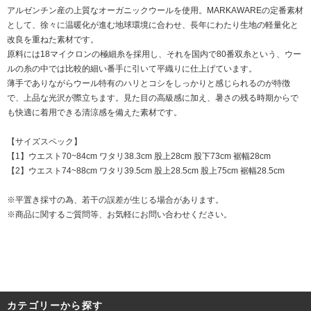
アルゼンチン産の上質なオーガニックウールを使用。MARKAWAREの定番素材
として、徐々に温暖化が進む地球環境に合わせ、長年にわたり生地の軽量化と
改良を重ねた素材です。
原料には18マイクロンの極細糸を採用し、それを国内で80番双糸という、ウー
ルの糸の中では比較的細い番手に引いて平織りに仕上げています。
薄手でありながらウール特有のハリとコシをしっかりと感じられるのが特徴
で、上品な光沢が際立ちます。見た目の高級感に加え、暑さの残る時期からで
も快適に着用できる清涼感を備えた素材です。
【サイズスペック】
【1】ウエスト70~84cm ワタリ38.3cm 股上28cm 股下73cm 裾幅28cm
【2】ウエスト74~88cm ワタリ39.5cm 股上28.5cm 股上75cm 裾幅28.5cm
※平置き採寸の為、若干の誤差が生じる場合があります。
※商品に関するご質問等、お気軽にお問い合わせください。
カテゴリーから探す