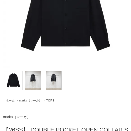
ホーム
>
marka（マーカ）
>
TOPS
marka（マーカ）
【26SS】 DOUBLE POCKET OPEN COLLAR S