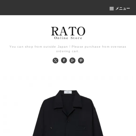
メニュー
You can shop from outside Japan！Please purchase from overseas
ordering cart.