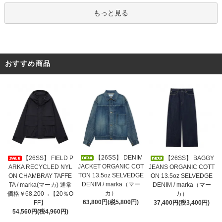
もっと見る
おすすめ商品
【26SS】 DENIM
【26SS】 FIELD P
【26SS】 BAGGY
JACKET ORGANIC COT
ARKA RECYCLED NYL
JEANS ORGANIC COTT
TON 13.5oz SELVEDGE
ON CHAMBRAY TAFFE
ON 13.5oz SELVEDGE
DENIM / marka（マー
TA / marka(マーカ) 通常
DENIM / marka（マー
カ）
価格￥68,200→【20％O
カ）
63,800円(税5,800円)
FF】
37,400円(税3,400円)
54,560円(税4,960円)