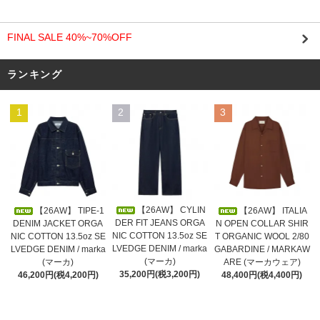
FINAL SALE 40%~70%OFF
ランキング
1
2
3
【26AW】 CYLIN
【26AW】 TIPE-1
【26AW】 ITALIA
DER FIT JEANS ORGA
DENIM JACKET ORGA
N OPEN COLLAR SHIR
NIC COTTON 13.5oz SE
NIC COTTON 13.5oz SE
T ORGANIC WOOL 2/80
LVEDGE DENIM / marka
LVEDGE DENIM / marka
GABARDINE / MARKAW
(マーカ)
(マーカ)
ARE (マーカウェア)
35,200円(税3,200円)
46,200円(税4,200円)
48,400円(税4,400円)