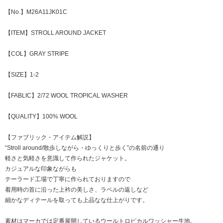
【No.】M26A11JK01C
【ITEM】STROLL AROUND JACKET
【COL】GRAY STRIPE
【SIZE】1-2
【FABLIC】2/72 WOOL TROPICAL WASHER
【QUALITY】100% WOOL
【ファブリック・アイテム解説】
“Stroll around/散歩しながら・ゆっくりと歩く”の名前の通り
軽さと気軽さを意識して作られたジャケット。
カジュアルな印象ながらも
テーラード工場で丁寧に作られておりますので
着用時の首に沿った上衿の美しさ、ラペルの返しなど
細かなディテールを取っても上品なな仕上がりです。
素材はマーカでは定番展開しているウールトロピカルワッシャー生地。