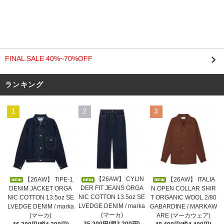
FINAL SALE 40%~70%OFF
ランキング
1
2
3
【26AW】 CYLIN
【26AW】 TIPE-1
【26AW】 ITALIA
DER FIT JEANS ORGA
DENIM JACKET ORGA
N OPEN COLLAR SHIR
NIC COTTON 13.5oz SE
NIC COTTON 13.5oz SE
T ORGANIC WOOL 2/80
LVEDGE DENIM / marka
LVEDGE DENIM / marka
GABARDINE / MARKAW
(マーカ)
(マーカ)
ARE (マーカウェア)