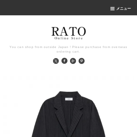
メニュー
You can shop from outside Japan！Please purchase from overseas
ordering cart.