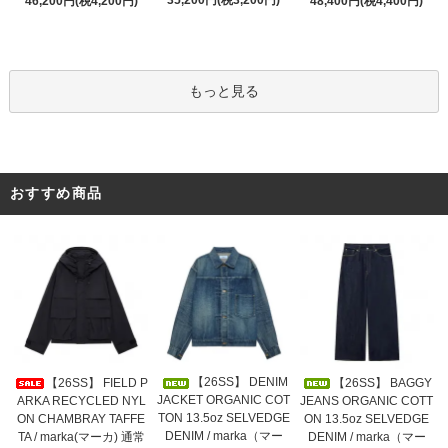
35,200円(税3,200円)
46,200円(税4,200円)
48,400円(税4,400円)
もっと見る
おすすめ商品
【26SS】 DENIM
【26SS】 FIELD P
【26SS】 BAGGY
JACKET ORGANIC COT
ARKA RECYCLED NYL
JEANS ORGANIC COTT
TON 13.5oz SELVEDGE
ON CHAMBRAY TAFFE
ON 13.5oz SELVEDGE
DENIM / marka（マー
TA / marka(マーカ) 通常
DENIM / marka（マー