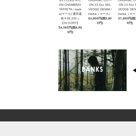
ECYCLED NYL
ORGANIC COTT
ORGANIC C
ON CHAMBRAY
ON 13.5oz SEL
ON 13.5oz 
TAFFETA / mark
VEDGE DENIM /
VEDGE DENI
a(マーカ) 通常価
marka（マーカ）
marka（マ
格￥68,200→
63,800円(税5,80
37,400円(税3
【20％OFF】
0円)
0円)
54,560円(税4,96
0円)