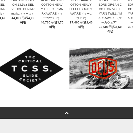
OTT
ORGANIC COTT
WEAT ORGANIC
TS ORGANIC C
D EASY TROUS
D 
SEL
ON 13.5oz SEL
COTTON HEAV
OTTON HEAVY
EDRS ORGANIC
ED
M /
VEDGE DENIM /
Y FLEECE / MA
FLEECE / MARK
COTTON VOILE
CO
ーカ）
marka（マーカ）
RKAWARE（マ
AWARE（マーカ
YARN TWILL / M
YAR
,40
44,000円(税4,00
ーカウェア）
ウェア)
ARKAWARE（マ
AR
0円)
40,700円(税3,70
37,400円(税3,40
ーカウェア）
0円)
0円)
39,600円(税3,60
39
0円)