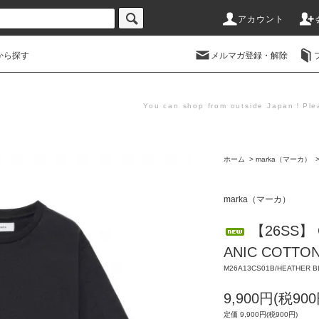
アカウント
から探す
メルマガ登録・解除
You can shop from outside Japan！Plea
ホーム
>
marka（マーカ）
marka（マーカ）
【26SS】 C
ANIC COTTO
M26A13CS01B/HEATHER B
9,900円(税900
定価 9,900円(税900円)