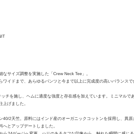
IT
N
イズ調整を実施した「Crew Neck Tee」。
らワイドまで、あらゆるパンツと今まで以上に完成度の高いバランスで
テッチを施し、ヘムに適度な強度と存在感を加えています。ミニマルで
仕上げました。
ン40/2天竺。原料にはインド産のオーガニックコットンを採用し、異
料へとアップデートしました。
ジから24ゲージへ変更。ハリのあるタフな印象から、触れた瞬間に感じ