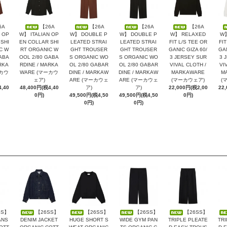
6A
【26A
【26A
【26A
【26A
 OP
W】 ITALIAN OP
W】 DOUBLE P
W】 DOUBLE P
W】 RELAXED
W】
SHI
EN COLLAR SHI
LEATED STRAI
LEATED STRAI
FIT L/S TEE OR
FIT
C W
RT ORGANIC W
GHT TROUSER
GHT TROUSER
GANIC GIZA 60/
GAN
ABA
OOL 2/80 GABA
S ORGANIC WO
S ORGANIC WO
3 JERSEY SUR
3 
RKA
RDINE / MARKA
OL 2/80 GABAR
OL 2/80 GABAR
VIVAL CLOTH /
VI
ーカウ
WARE (マーカウ
DINE / MARKAW
DINE / MARKAW
MARKAWARE
M
ェア)
ARE (マーカウェ
ARE (マーカウェ
(マーカウェア)
(
,40
48,400円(税4,40
ア)
ア)
22,000円(税2,00
22
0円)
49,500円(税4,50
49,500円(税4,50
0円)
0円)
0円)
SS】
【26SS】
【26SS】
【26SS】
【26SS】
ANS
DENIM JACKET
HUGE SHORT S
WIDE GYM PAN
TRIPLE PLEATE
TRI