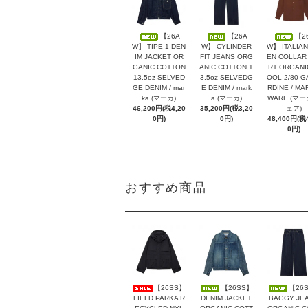
【26A
【26A
【2
W】 TIPE-1 DEN
W】 CYLINDER
W】 ITALIAN
IM JACKET OR
FIT JEANS ORG
EN COLLAR 
GANIC COTTON
ANIC COTTON 1
RT ORGANI
13.5oz SELVED
3.5oz SELVEDG
OOL 2/80 G
GE DENIM / mar
E DENIM / mark
RDINE / MA
ka (マーカ)
a (マーカ)
WARE (マ
46,200円(税4,20
35,200円(税3,20
ェア)
0円)
0円)
48,400円(税4
0円)
おすすめ商品
【26SS】
【26SS】
【26
FIELD PARKA R
DENIM JACKET
BAGGY JE