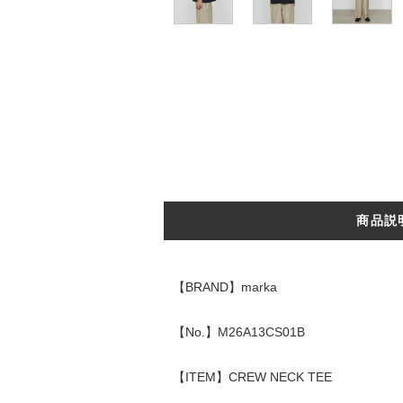
商品説
【BRAND】marka
【No.】M26A13CS01B
【ITEM】CREW NECK TEE