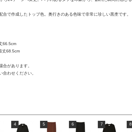
配合で作成したトップ色。奥行きのある色味で非常に珍しい黒杢です。
66.5cm
着丈68.5cm
場合があります。
い合わせください。
4
5
6
7
8