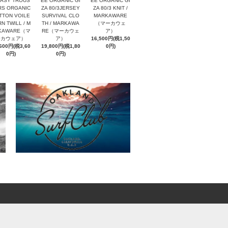
EASY TROUS
EE ORGANIC GI
EE ORGANIC GI
RS ORGANIC
ZA 80/3JERSEY
ZA 80/3 KNIT /
TTON VOILE
SURVIVAL CLO
MARKAWARE
N TWILL / M
TH / MARKAWA
（マーカウェ
KAWARE（マ
RE（マーカウェ
ア）
ーカウェア）
ア）
16,500円(税1,50
,600円(税3,60
19,800円(税1,80
0円)
0円)
0円)