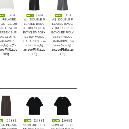
【26A
【26A
【26A
 RELAXED
W】 DOUBLE P
W】 DOUBLE P
 L/S TEE OR
LEATED BAGG
LEATED BAGG
IC GIZA 60/
Y TROUSERS R
Y TROUSERS R
JERSEY SUR
ECYCLED POLY
ECYCLED POLY
VAL CLOTH /
ESTER WOOL
ESTER WOOL
ARKAWARE
GABARDINE / m
GABARDINE / m
マーカウェア)
arka (マーカ)
arka (マーカ)
,000円(税2,00
35,200円(税3,20
35,200円(税3,20
0円)
0円)
0円)
【26SS】
【26SS】
【26SS】
PLE PLEATE
COMFORT FIT T
COMFORT FIT T