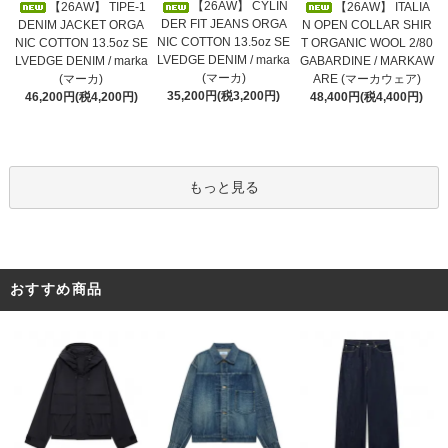
【26AW】 CYLIN
【26AW】 TIPE-1
【26AW】 ITALIA
DER FIT JEANS ORGA
DENIM JACKET ORGA
N OPEN COLLAR SHIR
NIC COTTON 13.5oz SE
NIC COTTON 13.5oz SE
T ORGANIC WOOL 2/80
LVEDGE DENIM / marka
LVEDGE DENIM / marka
GABARDINE / MARKAW
(マーカ)
(マーカ)
ARE (マーカウェア)
35,200円(税3,200円)
46,200円(税4,200円)
48,400円(税4,400円)
もっと見る
おすすめ商品