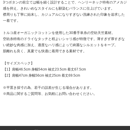
3つボタンの前立ては幅を細く設計することで、ヘンリーネック特有のアメカジ
感を抑え、きれいめなスタイルにも馴染むバランスに仕上げています。
襟周りも丁寧に始末し、カジュアルになりすぎない洗練された印象を追求した
一着です。
トルコ産オーガニックコットンを使用した30番手単糸の空紡天竺素材。
空紡糸特有のドライなタッチと程よいシャリ感が特徴です。薄すぎず厚すぎな
い絶妙な肉感に加え、適度なハリ感によって綺麗なシルエットをキープ。
肌離れも良く、真夏でも快適に着用できる素材です。
【サイズスペック】
【1】肩幅46.5cm 身幅54cm 袖丈23.5cm 着丈67.5cm
【2】肩幅47cm 身幅56cm 袖丈25cm 着丈69.5cm
※平置き採寸の為、若干の誤差が生じる場合があります。
※商品に関するご質問等、お気軽にお問い合わせください。