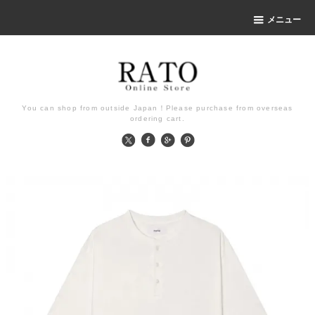
メニュー
You can shop from outside Japan！Please purchase from overseas
ordering cart.