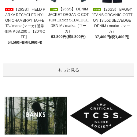
【26SS】 DENIM
【26SS】 FIELD P
【26SS】 BAGGY
JACKET ORGANIC COT
ARKA RECYCLED NYL
JEANS ORGANIC COTT
TON 13.5oz SELVEDGE
ON CHAMBRAY TAFFE
ON 13.5oz SELVEDGE
DENIM / marka（マー
TA / marka(マーカ) 通常
DENIM / marka（マー
カ）
価格￥68,200→【20％O
カ）
63,800円(税5,800円)
FF】
37,400円(税3,400円)
54,560円(税4,960円)
もっと見る