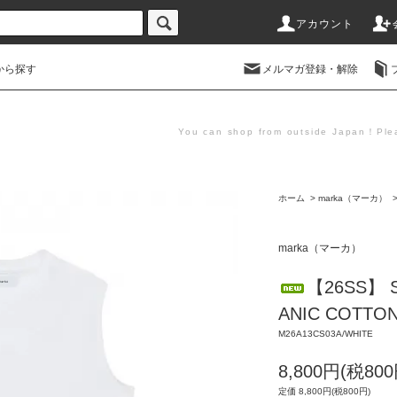
アカウント
から探す
メルマガ登録・解除
You can shop from outside Japan！Plea
ホーム
>
marka（マーカ）
marka（マーカ）
【26SS】 S
ANIC COTTO
M26A13CS03A/WHITE
8,800円(税800
定価 8,800円(税800円)