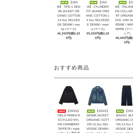
【26A
【26A
【2
W】 TIPE-1 DEN
W】 CYLINDER
W】 ITALIAN
IM JACKET OR
FIT JEANS ORG
EN COLLAR 
GANIC COTTON
ANIC COTTON 1
RT ORGANI
13.5oz SELVED
3.5oz SELVEDG
OOL 2/80 G
GE DENIM / mar
E DENIM / mark
RDINE / MA
ka (マーカ)
a (マーカ)
WARE (マ
46,200円(税4,20
35,200円(税3,20
ェア)
0円)
0円)
48,400円(税4
0円)
おすすめ商品
【26SS】
【26SS】
【26
FIELD PARKA R
DENIM JACKET
BAGGY JE
ECYCLED NYL
ORGANIC COTT
ORGANIC C
ON CHAMBRAY
ON 13.5oz SEL
ON 13.5oz 
TAFFETA / mark
VEDGE DENIM /
VEDGE DENI