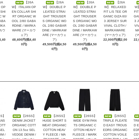
6A
【26A
【26A
【26A
【26A
 OP
W】 ITALIAN OP
W】 DOUBLE P
W】 DOUBLE P
W】 RELAXED
W】
SHI
EN COLLAR SHI
LEATED STRAI
LEATED STRAI
FIT L/S TEE OR
FIT
C W
RT ORGANIC W
GHT TROUSER
GHT TROUSER
GANIC GIZA 60/
GAN
ABA
OOL 2/80 GABA
S ORGANIC WO
S ORGANIC WO
3 JERSEY SUR
3 
RKA
RDINE / MARKA
OL 2/80 GABAR
OL 2/80 GABAR
VIVAL CLOTH /
VI
ーカウ
WARE (マーカウ
DINE / MARKAW
DINE / MARKAW
MARKAWARE
M
ェア)
ARE (マーカウェ
ARE (マーカウェ
(マーカウェア)
(
,40
48,400円(税4,40
ア)
ア)
22,000円(税2,00
22
0円)
49,500円(税4,50
49,500円(税4,50
0円)
0円)
0円)
SS】
【26SS】
【26SS】
【26SS】
【26SS】
ANS
DENIM JACKET
HUGE SHORT S
WIDE GYM PAN
TRIPLE PLEATE
TRI
OTT
ORGANIC COTT
WEAT ORGANIC
TS ORGANIC C
D EASY TROUS
D 
SEL
ON 13.5oz SEL
COTTON HEAV
OTTON HEAVY
EDRS ORGANIC
ED
M /
VEDGE DENIM /
Y FLEECE / MA
FLEECE / MARK
COTTON VOILE
CO