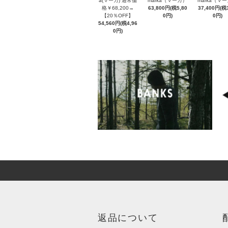
a(マーカ) 通常価
marka（マーカ）
marka（マ
格￥68,200→
63,800円(税5,80
37,400円(税3
【20％OFF】
0円)
0円)
54,560円(税4,96
0円)
返品について