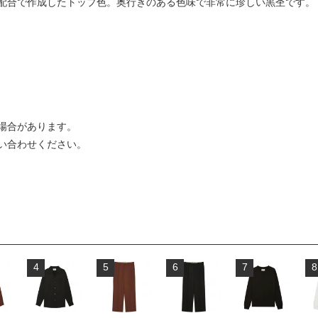
配合で作成したトップ色。奥行きのある色味で非常に珍しい黒杢です。
場合があります。
い合わせください。
4
5
6
7
8