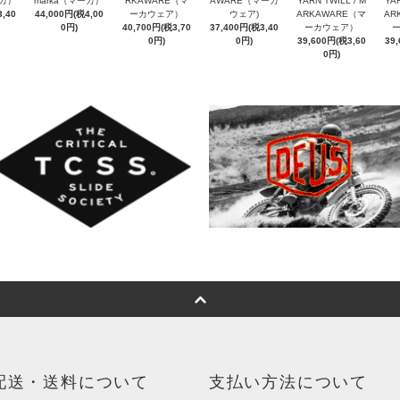
ーカ）
marka（マーカ）
RKAWARE（マ
AWARE（マーカ
YARN TWILL / M
YAR
,40
44,000円(税4,00
ーカウェア）
ウェア)
ARKAWARE（マ
AR
0円)
40,700円(税3,70
37,400円(税3,40
ーカウェア）
0円)
0円)
39,600円(税3,60
39
0円)
配送・送料について
支払い方法について