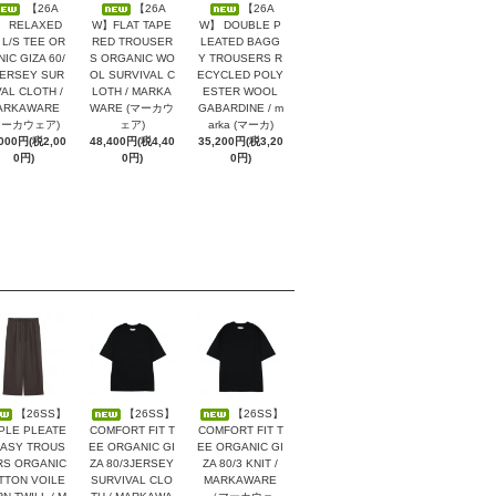
【26A
【26A
【26A
 RELAXED
W】FLAT TAPE
W】 DOUBLE P
 L/S TEE OR
RED TROUSER
LEATED BAGG
IC GIZA 60/
S ORGANIC WO
Y TROUSERS R
JERSEY SUR
OL SURVIVAL C
ECYCLED POLY
VAL CLOTH /
LOTH / MARKA
ESTER WOOL
ARKAWARE
WARE (マーカウ
GABARDINE / m
マーカウェア)
ェア)
arka (マーカ)
,000円(税2,00
48,400円(税4,40
35,200円(税3,20
0円)
0円)
0円)
【26SS】
【26SS】
【26SS】
PLE PLEATE
COMFORT FIT T
COMFORT FIT T
EASY TROUS
EE ORGANIC GI
EE ORGANIC GI
RS ORGANIC
ZA 80/3JERSEY
ZA 80/3 KNIT /
TTON VOILE
SURVIVAL CLO
MARKAWARE