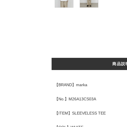
商品説
【BRAND】marka
【No.】M26A13CS03A
【ITEM】SLEEVELESS TEE