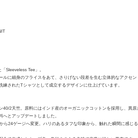
IT
N
eveless Tee」。
ールに細身のフライスをあて、さりげない段差を生む立体的なアクセン
洗練されたTシャツとして成立するデザインに仕上げています。
ン40/2天竺。原料にはインド産のオーガニックコットンを採用し、異
料へとアップデートしました。
ジから24ゲージへ変更。ハリのあるタフな印象から、触れた瞬間に感じ